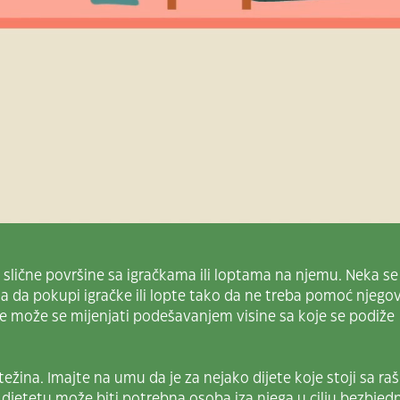
li slične površine sa igračkama ili loptama na njemu. Neka se
a da pokupi igračke ili lopte tako da ne treba pomoć njego
e može se mijenjati podešavanjem visine sa koje se podiže
h težina. Imajte na umu da je za nejako dijete koje stoji sa ra
jetetu može biti potrebna osoba iza njega u cilju bezbjedn