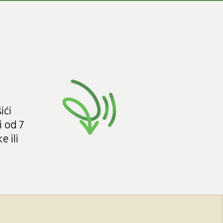
ići
i od 7
e ili