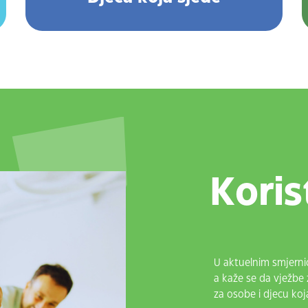
Koris
U aktuelnim smjern
a kaže se da vježbe za
za osobe i djecu koja