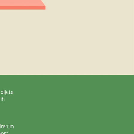
 dijete
vih
širenim
osti.