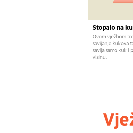
Stopalo na ku
Ovom vježbom tren
savijanje kukova 
savija samo kuk i
visinu.
Vje