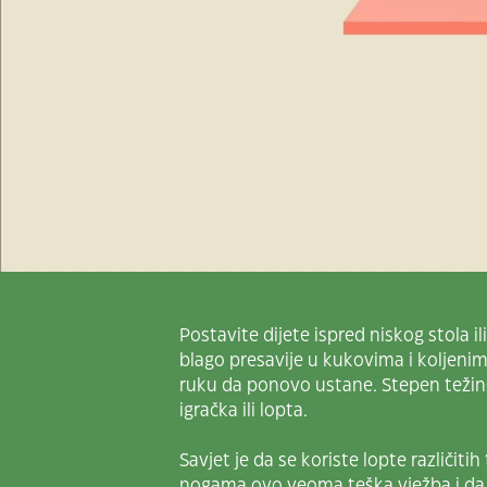
Postavite dijete ispred niskog stola i
blago presavije u kukovima i koljenim
ruku da ponovo ustane. Stepen težin
igračka ili lopta.
Savjet je da se koriste lopte različiti
nogama ovo veoma teška vježba i da d