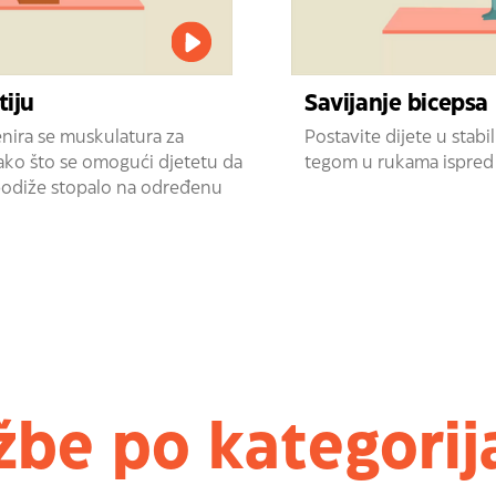
tiju
Savijanje bicepsa
ira se muskulatura za
Postavite dijete u stab
tako što se omogući djetetu da
tegom u rukama ispred 
 podiže stopalo na određenu
žbe po kategori