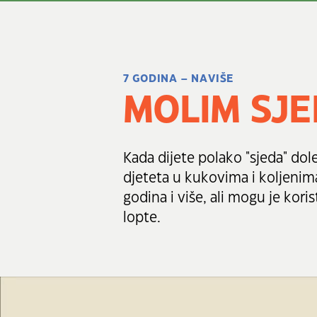
7 GODINA – NAVIŠE
MOLIM SJE
Kada dijete polako "sjeda" dol
djeteta u kukovima i koljenima
godina i više, ali mogu je korist
lopte.