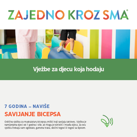
Vježbe za djecu koja hodaju
7 GODINA – NAVIŠE
SAVIJANJE BICEPSA
Odlična vježba za muskulaturu bicepsa (mišići koji savijaju laktove). Vježba je
namijenjena djeci od 7 godina i više, ali mogu je koristiti i mlađa djeca. Za ovu
vježbu trebaju vam ogledalo, gumena traka, obični tegovi ili tegovi sa šipkom.