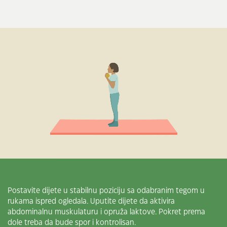
Postavite dijete u stabilnu poziciju sa odabranim tegom u
rukama ispred ogledala. Uputite dijete da aktivira
abdominalnu muskulaturu i opruža laktove. Pokret prema
dole treba da bude spor i kontrolisan.