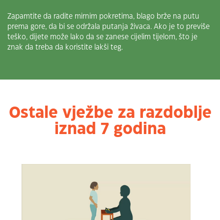
Zapamtite da radite mirnim pokretima, blago brže na putu
prema gore, da bi se održala putanja živaca. Ako je to previše
teško, dijete može lako da se zanese cijelim tijelom, što je
znak da treba da koristite lakši teg.
Ostale vježbe za razdoblje
iznad 7 godina