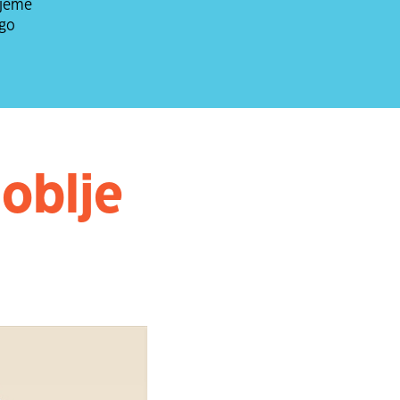
ijeme
ego
oblje