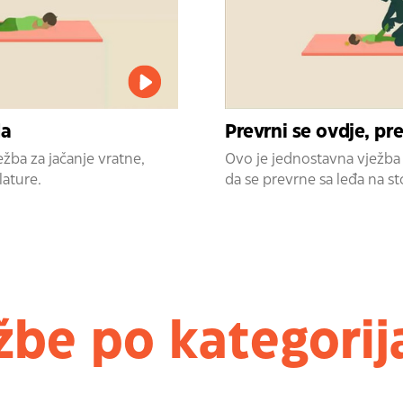
da
Prevrni se ovdje, pr
žba za jačanje vratne,
Ovo je jednostavna vježba 
ature.
da se prevrne sa leđa na s
žbe po kategori