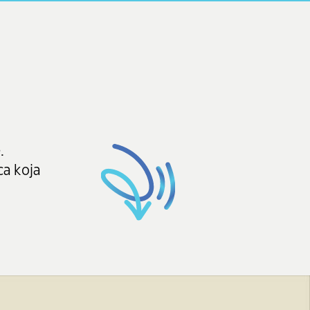
.
ca koja