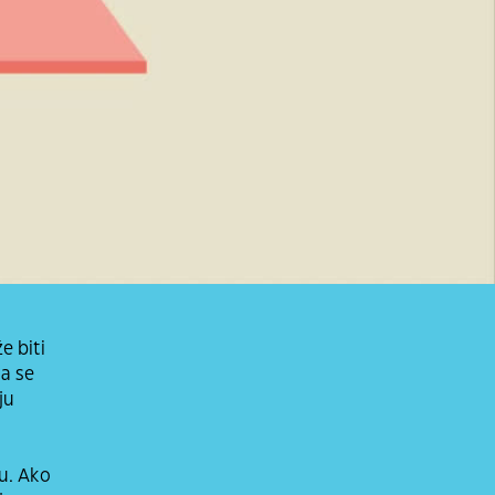
e biti
da se
ju
ju. Ako