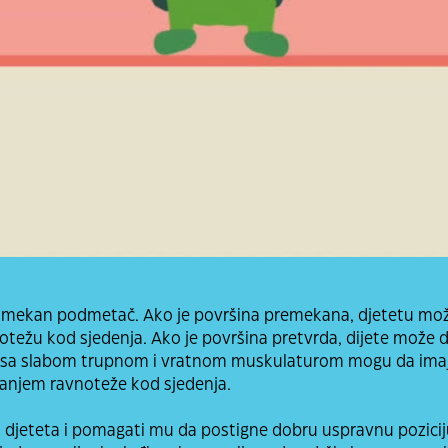
o mekan podmetač. Ako je površina premekana, djetetu mož
otežu kod sjedenja. Ako je površina pretvrda, dijete može 
eca sa slabom trupnom i vratnom muskulaturom mogu da ima
anjem ravnoteže kod sjedenja.
za djeteta i pomagati mu da postigne dobru uspravnu pozici