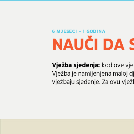
6 MJESECI – 1 GODINA
NAUČI DA 
Vježba sjedenja:
kod ove vje
Vježba je namijenjena maloj djec
vježbaju sjedenje. Za ovu vje