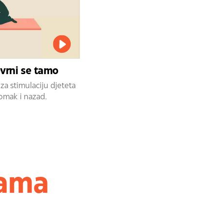
evrni se tamo
za stimulaciju djeteta
tomak i nazad.
jama