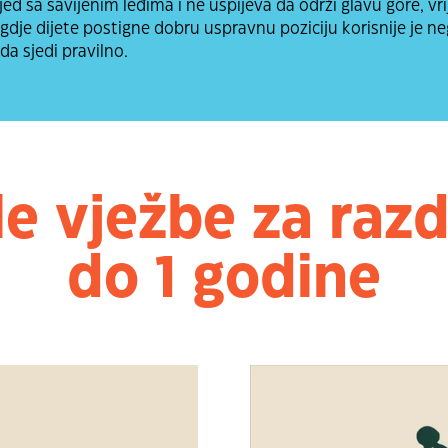
ijed sa savijenim leđima i ne uspijeva da održi glavu gore, vr
 gdje dijete postigne dobru uspravnu poziciju korisnije je n
da sjedi pravilno.
le vježbe za razd
do 1 godine